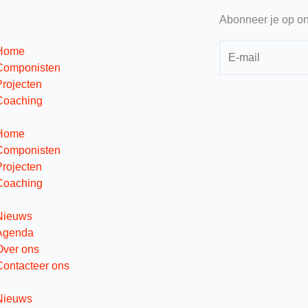
Abonneer je op on
Home
Componisten
Projecten
Coaching
Home
Componisten
Projecten
Coaching
Nieuws
Agenda
Over ons
Contacteer ons
Nieuws