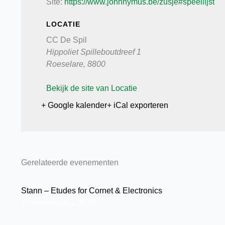
Site:
https://www.johnnymus.be/zusje#speellijst
LOCATIE
CC De Spil
Hippoliet Spilleboutdreef 1
Roeselare
,
8800
Bekijk de site van Locatie
+ Google kalender
+ iCal exporteren
Gerelateerde evenementen
Stann – Etudes for Cornet & Electronics
27 november→20:30