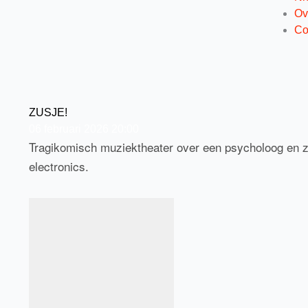
Ov
Co
ZUSJE!
06
februari
2026
20:00
Tragikomisch muziektheater over een psycholoog en zij
electronics.