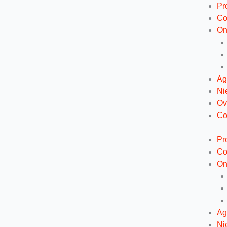
Ga
Pr
naar
Co
de
On
inhoud
Ag
Ni
Ov
Co
Pr
Co
On
Ag
Ni