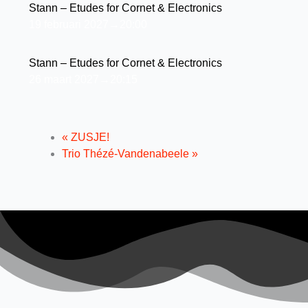
Stann – Etudes for Cornet & Electronics
19 februari 2027→20:00
Stann – Etudes for Cornet & Electronics
26 maart 2027→20:15
«
ZUSJE!
Trio Thézé-Vandenabeele
»