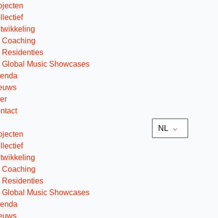
ojecten
llectief
twikkeling
Coaching
Residenties
Global Music Showcases
enda
euws
er
ntact
NL
ojecten
llectief
twikkeling
Coaching
Residenties
Global Music Showcases
enda
euws