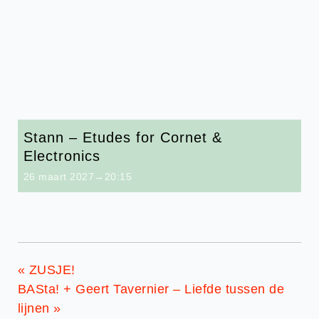
Stann – Etudes for Cornet &
Electronics
26 maart 2027→20:15
«
ZUSJE!
BASta! + Geert Tavernier – Liefde tussen de
lijnen
»