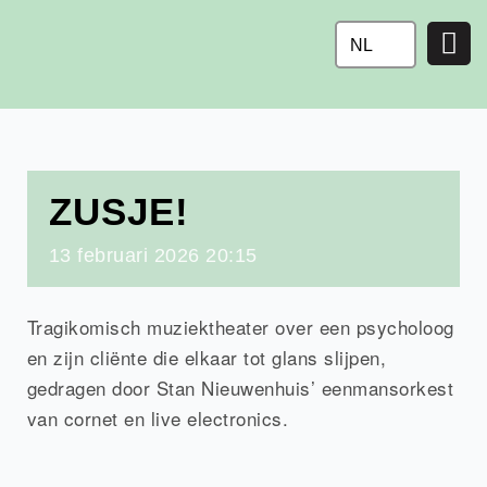
Ga
naar
NL
de
inhoud
ZUSJE!
13
februari
2026
20:15
Tragikomisch muziektheater over een psycholoog
en zijn cliënte die elkaar tot glans slijpen,
gedragen door Stan Nieuwenhuis’ eenmansorkest
van cornet en live electronics.