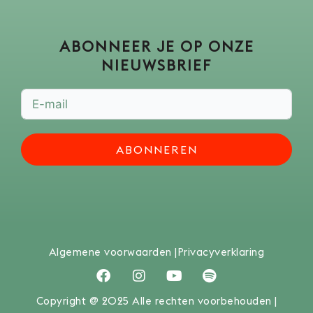
ABONNEER JE OP ONZE
NIEUWSBRIEF
ABONNEREN
Algemene voorwaarden |
Privacyverklaring
F
I
Y
S
a
n
o
p
c
s
u
o
Copyright @ 2025 Alle rechten voorbehouden |
e
t
t
t