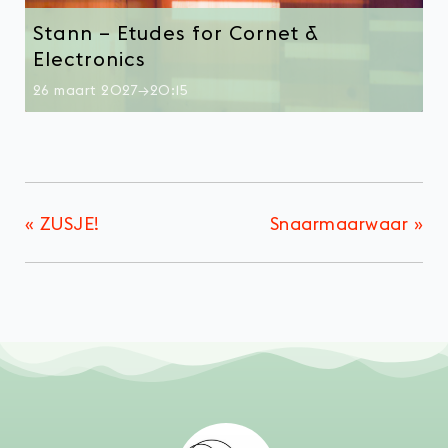
Stann – Etudes for Cornet &
Electronics
26 maart 2027→20:15
«
ZUSJE!
Snaarmaarwaar
»