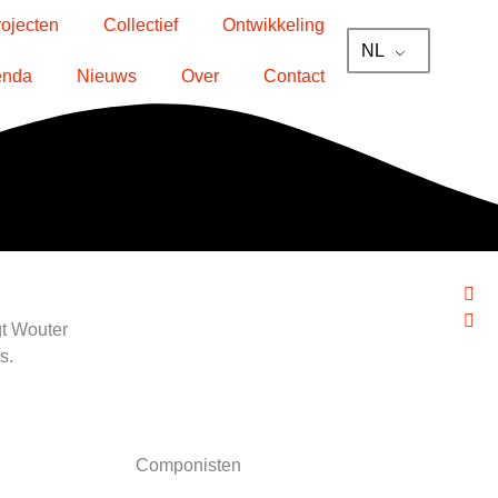
rojecten
Collectief
Ontwikkeling
NL
enda
Nieuws
Over
Contact
Vo
Vo
gt Wouter
s.
Componisten