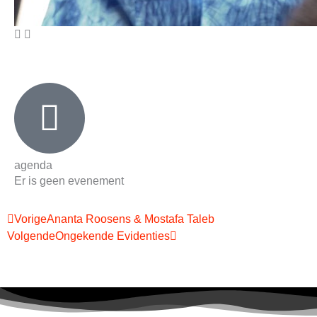
'Chansons pour les oiseaux qui ne savent pas voler'
agenda
Er is geen evenement
Vorige
Volgende
Vorige
Ananta Roosens & Mostafa Taleb
Volgende
Ongekende Evidenties