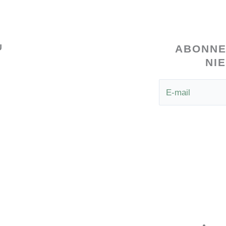
U
ABONNE
NI
Nieuws
nisten
Agenda
ten
Over ons
ing
Contacteer ons
Alge