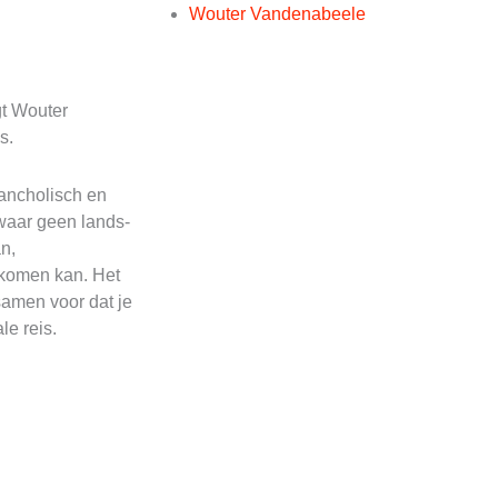
Wouter Vandenabeele
gt Wouter
s.
lancholisch en
waar geen lands-
n,
 komen kan. Het
samen voor dat je
le reis.