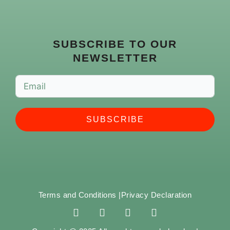
SUBSCRIBE TO OUR
NEWSLETTER
SUBSCRIBE
Terms and Conditions |
Privacy Declaration
F
I
Y
S
a
n
o
p
c
s
u
o