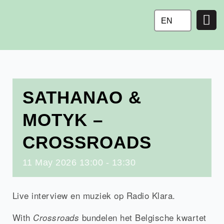
Ga
naar
EN
de
inhoud
SATHANAO &
MOTYK –
CROSSROADS
11
May
2026
13:00 - 13:30
Live interview en muziek op Radio Klara.
With
bundelen het Belgische kwartet
Crossroads