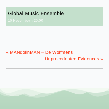
Global Music Ensemble
10 November→20:00
«
MANdolinMAN – De Wolfmens
Unprecedented Evidences
»