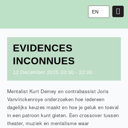
Ga
naar
EN
de
inhoud
EVIDENCES
INCONNUES
12
December
2025
20:30 - 22:00
Mentalist Kurt Demey en contrabassist Joris
Vanvinckenroye onderzoeken hoe iedereen
dagelijks keuzes maakt en hoe je geluk en toeval
in een patroon kunt gieten. Een crossover tussen
theater, muziek en mentalisme waar