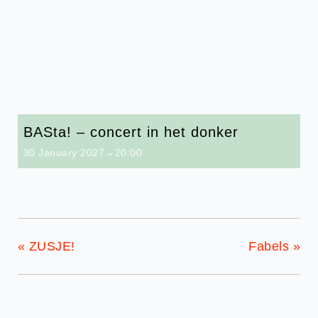
BASta! – concert in het donker
30 January 2027→20:00
«
ZUSJE!
Fabels
»