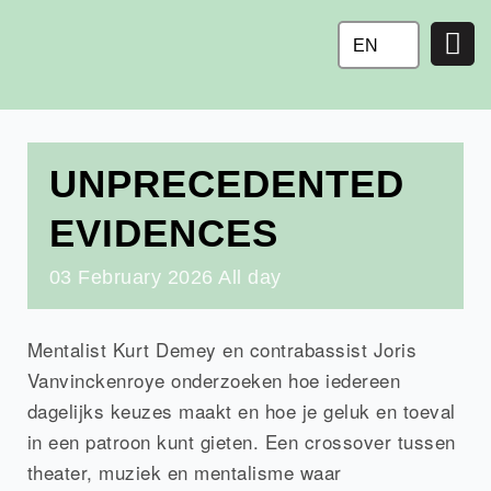
Ga
naar
EN
de
inhoud
UNPRECEDENTED
EVIDENCES
03
February
2026
All day
Mentalist Kurt Demey en contrabassist Joris
Vanvinckenroye onderzoeken hoe iedereen
dagelijks keuzes maakt en hoe je geluk en toeval
in een patroon kunt gieten. Een crossover tussen
theater, muziek en mentalisme waar