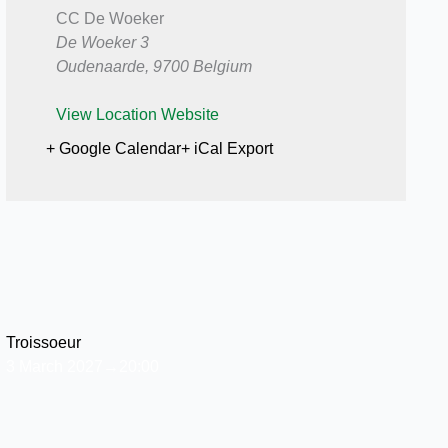
CC De Woeker
De Woeker 3
Oudenaarde
,
9700
Belgium
View Location Website
+ Google Calendar
+ iCal Export
Troissoeur
3 March 2027→20:00