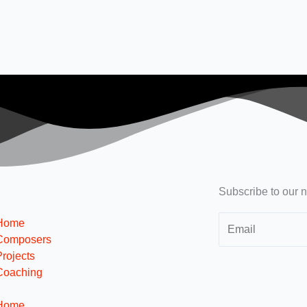
Subscribe to our n
Home
Composers
Projects
Coaching
Home