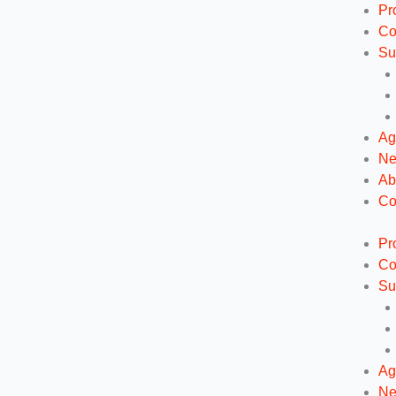
Ga
Pr
naar
Co
de
Su
inhoud
Ag
N
Ab
Co
Pr
Co
Su
Ag
N