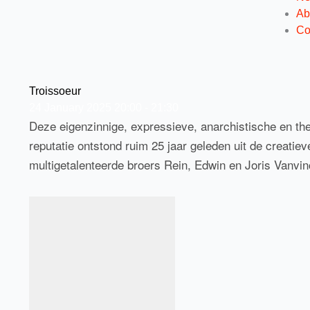
Ab
Co
Troissoeur
24
January
2025
20:00 - 21:30
Deze eigenzinnige, expressieve, anarchistische en the
reputatie ontstond ruim 25 jaar geleden uit de creati
multigetalenteerde broers Rein, Edwin en Joris Vanvi