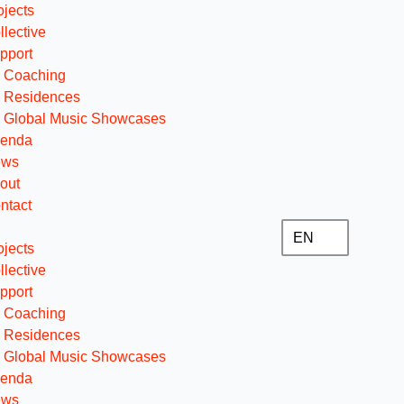
ojects
llective
pport
Coaching
Residences
Global Music Showcases
enda
ews
out
ntact
EN
ojects
llective
pport
Coaching
Residences
Global Music Showcases
enda
ews