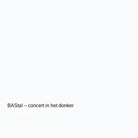
BASta! – concert in het donker
30 January 2027→20:00