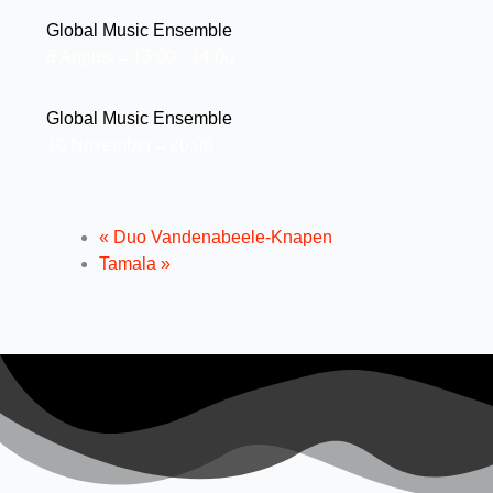
Global Music Ensemble
8 August→13:00
-
14:00
Global Music Ensemble
10 November→20:00
«
Duo Vandenabeele-Knapen
Tamala
»