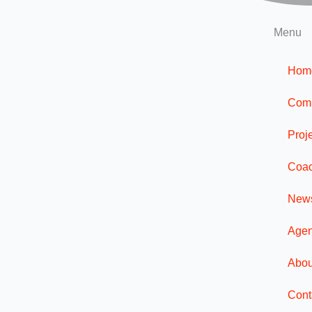
Menu
Hom
Com
Proj
Coac
New
Age
Abou
Cont