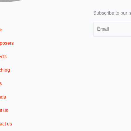
Subscribe to our n
e
posers
ects
hing
s
nda
t us
act us