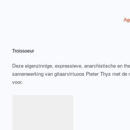
Ga
naar
de
Ag
inhoud
Troissoeur
21
September
2025
16:00
Deze eigenzinnige, expressieve, anarchistische en thea
samenwerking van gitaarvirtuoos Pieter Thys met de 
voor.