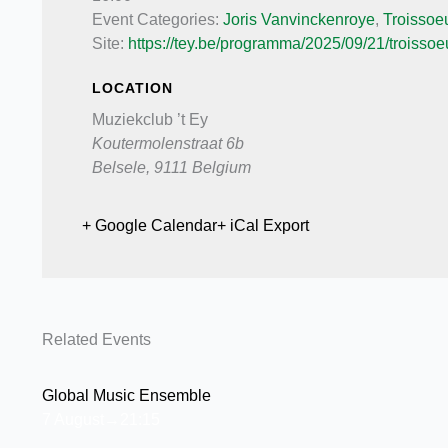
Event Categories:
Joris Vanvinckenroye
,
Troissoe
Site:
https://tey.be/programma/2025/09/21/troissoe
LOCATION
Muziekclub ’t Ey
Koutermolenstraat 6b
Belsele
,
9111
Belgium
+ Google Calendar
+ iCal Export
Related Events
Global Music Ensemble
7 August→21:15