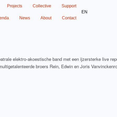
Projects
Collective
Support
EN
enda
News
About
Contact
trale elektro-akoestische band met een ijzersterke live repu
multigetalenteerde broers Rein, Edwin en Joris Vanvincken