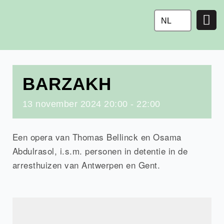
Ga
naar
NL
de
inhoud
BARZAKH
13
november
2024
20:00 - 22:00
Een opera van Thomas Bellinck en Osama
Abdulrasol, i.s.m. personen in detentie in de
arresthuizen van Antwerpen en Gent.