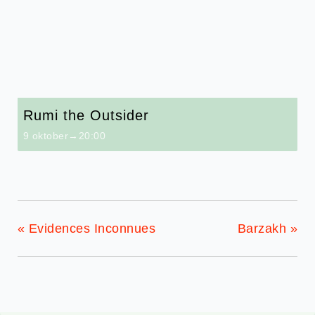
Rumi the Outsider
9 oktober→20:00
«
Evidences Inconnues
Barzakh
»