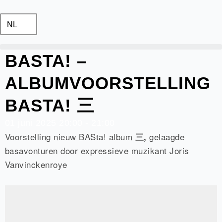
Ga
naar
NL
de
inhoud
BASTA! –
ALBUMVOORSTELLING
BASTA! 三
01
juni
2025
20:00 - 21:00
Voorstelling nieuw BASta! album
gelaagde
三,
basavonturen door expressieve muzikant Joris
Vanvinckenroye