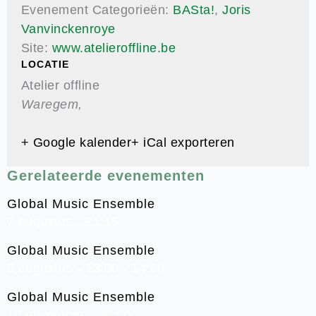
Evenement Categorieën:
BASta!
,
Joris
Vanvinckenroye
Site:
www.atelieroffline.be
LOCATIE
Atelier offline
Waregem
,
+ Google kalender
+ iCal exporteren
Gerelateerde evenementen
Global Music Ensemble
7 augustus→21:15
Global Music Ensemble
8 augustus→13:00
-
14:00
Global Music Ensemble
10 november→20:00