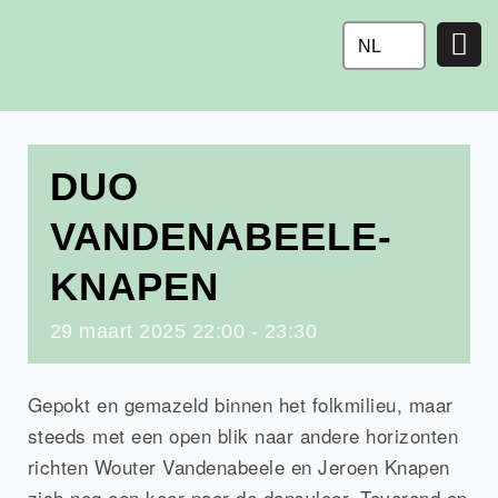
Ga
naar
NL
de
inhoud
DUO
VANDENABEELE-
KNAPEN
29
maart
2025
22:00 - 23:30
Gepokt en gemazeld binnen het folkmilieu, maar
steeds met een open blik naar andere horizonten
richten Wouter Vandenabeele en Jeroen Knapen
zich nog een keer naar de dansvloer. Toverend op