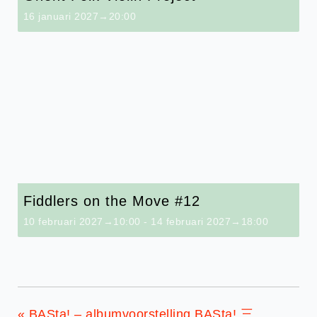
16 januari 2027→20:00
Fiddlers on the Move #12
10 februari 2027→10:00
-
14 februari 2027→18:00
«
BASta! – albumvoorstelling BASta! 三