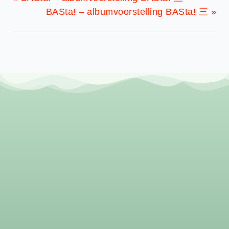
BASta! – albumvoorstelling BASta! 三
»