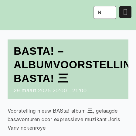
Ga
naar
NL
de
inhoud
BASTA! –
ALBUMVOORSTELLIN
BASTA! 三
29
maart
2025
20:00 - 21:00
Voorstelling nieuw BASta! album
gelaagde
三,
basavonturen door expressieve muzikant Joris
Vanvinckenroye