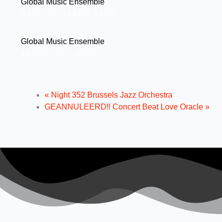
Global Music Ensemble
8 augustus→13:00
-
14:00
Global Music Ensemble
10 november→20:00
«
Night 352 Brussels Jazz Orchestra
GEANNULEERD!! Concert Beat Love Oracle
»