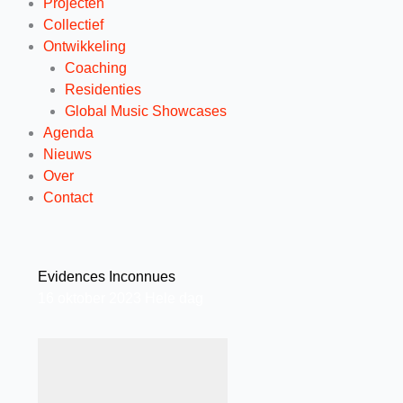
Projecten
Collectief
Ontwikkeling
Coaching
Residenties
Global Music Showcases
Agenda
Nieuws
Over
Contact
Evidences Inconnues
16
oktober
2023
Hele dag