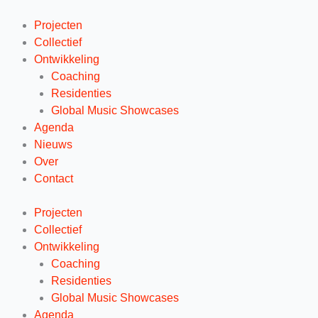
Ga
naar
Projecten
de
Collectief
inhoud
Ontwikkeling
Coaching
Residenties
Global Music Showcases
Agenda
Nieuws
Over
Contact
Projecten
Collectief
Ontwikkeling
Coaching
Residenties
Global Music Showcases
Agenda