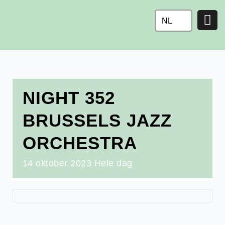
Ga
naar
NL
de
inhoud
NIGHT 352
BRUSSELS JAZZ
ORCHESTRA
14
oktober
2023
Hele dag