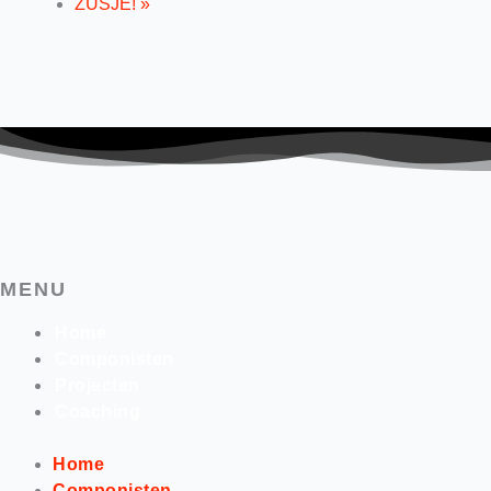
ZUSJE!
»
MENU
Home
Componisten
Projecten
Coaching
Home
Componisten