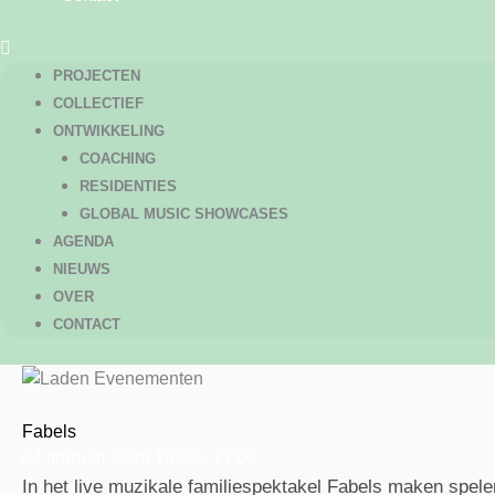
PROJECTEN
COLLECTIEF
ONTWIKKELING
COACHING
RESIDENTIES
GLOBAL MUSIC SHOWCASES
AGENDA
NIEUWS
OVER
CONTACT
Fabels
04
februari
2026
10:00 - 11:00
In het live muzikale familiespektakel Fabels maken spel