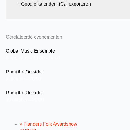
+ Google kalender
+ iCal exporteren
Gerelateerde evenementen
Global Music Ensemble
8 augustus→13:00
-
14:00
Rumi the Outsider
9 oktober→20:00
Rumi the Outsider
10 oktober→20:00
«
Flanders Folk Awardshow