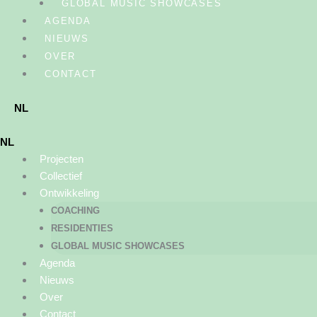
GLOBAL MUSIC SHOWCASES
AGENDA
NIEUWS
OVER
CONTACT
NL
NL
Projecten
Collectief
Ontwikkeling
COACHING
RESIDENTIES
GLOBAL MUSIC SHOWCASES
Agenda
Nieuws
Over
Contact