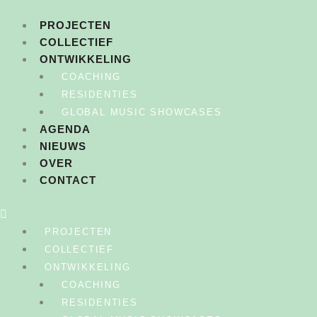
Ga
naar
PROJECTEN
de
COLLECTIEF
inhoud
ONTWIKKELING
COACHING
RESIDENTIES
GLOBAL MUSIC SHOWCASES
AGENDA
NIEUWS
OVER
CONTACT
PROJECTEN
COLLECTIEF
ONTWIKKELING
COACHING
RESIDENTIES