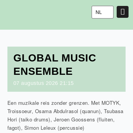
Ga
naar
NL
de
inhoud
GLOBAL MUSIC
ENSEMBLE
07
augustus
2026
21:15
Een muzikale reis zonder grenzen. Met MOTYK,
Troissoeur, Osama Abdulrasol (quanun), Tsubasa
Hori (taiko drums), Jeroen Goossens (fluiten,
fagot), Simon Leleux (percussie)