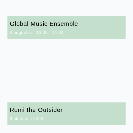
Global Music Ensemble
8 augustus→13:00
-
14:00
Rumi the Outsider
9 oktober→20:00