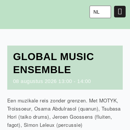
Ga
naar
NL
de
inhoud
GLOBAL MUSIC
ENSEMBLE
08
augustus
2026
13:00 - 14:00
Een muzikale reis zonder grenzen. Met MOTYK,
Troissoeur, Osama Abdulrasol (quanun), Tsubasa
Hori (taiko drums), Jeroen Goossens (fluiten,
fagot), Simon Leleux (percussie)