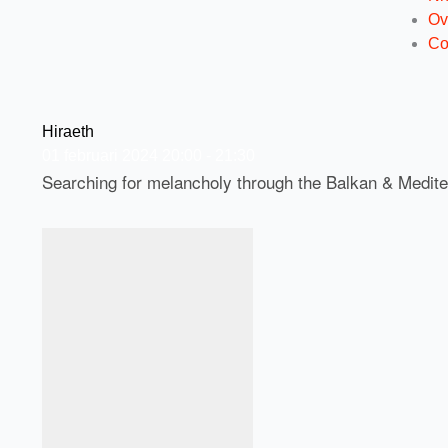
Ov
Co
Hiraeth
01
februari
2024
20:00 - 21:30
Searching for melancholy through the Balkan & Medit