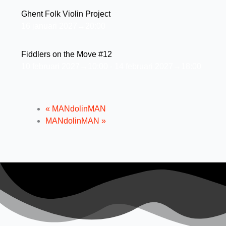
Ghent Folk Violin Project
16 januari 2027→20:00
Fiddlers on the Move #12
10 februari 2027→10:00
-
14 februari 2027→18:00
«
MANdolinMAN
MANdolinMAN
»