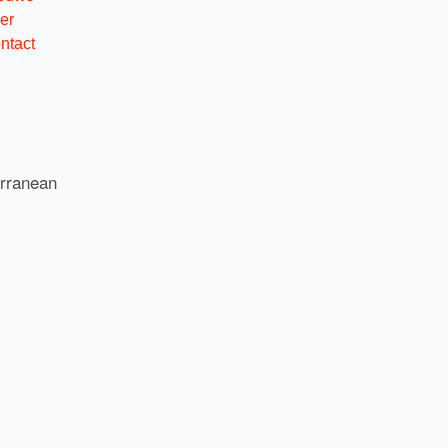
er
ntact
erranean