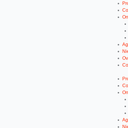
Ga
Pr
naar
Co
de
On
inhoud
Ag
Ni
Ov
Co
Pr
Co
On
Ag
Ni