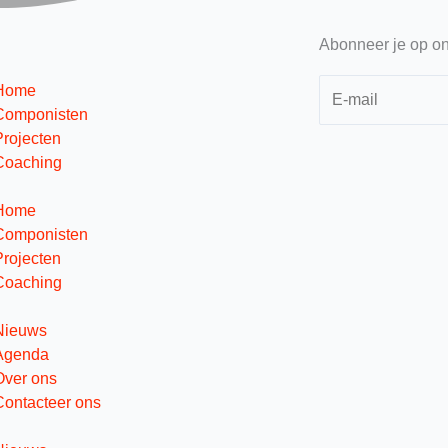
Abonneer je op on
Home
Componisten
Projecten
Coaching
Home
Componisten
Projecten
Coaching
Nieuws
Agenda
Over ons
Contacteer ons