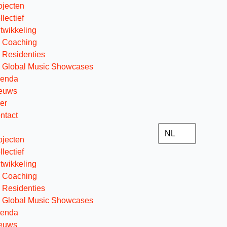
ojecten
llectief
twikkeling
Coaching
Residenties
Global Music Showcases
enda
euws
er
ntact
NL
ojecten
llectief
twikkeling
Coaching
Residenties
Global Music Showcases
enda
euws