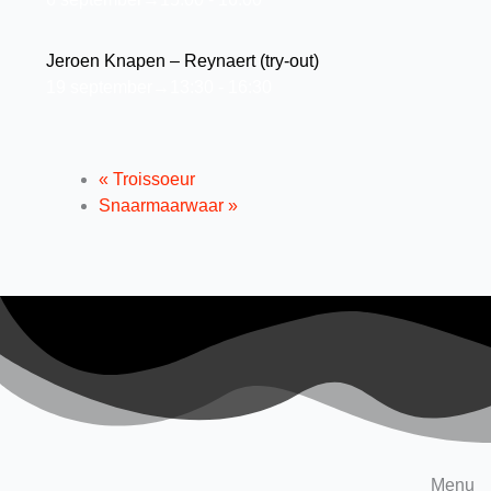
Jeroen Knapen – Reynaert (try-out)
19 september→13:30
-
16:30
«
Troissoeur
Snaarmaarwaar
»
Menu