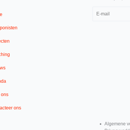
e
onisten
ecten
hing
uws
nda
 ons
acteer ons
Algemene v
I
Y
S