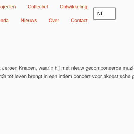
rojecten
Collectief
Ontwikkeling
NL
enda
Nieuws
Over
Contact
st Jeroen Knapen, waarin hij met nieuw gecomponeerde muz
tot leven brengt in een intiem concert voor akoestische g
rde