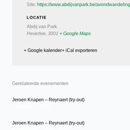
Site:
https://www.abdijvanpark.be/avondwandeling
LOCATIE
Abdij van Park
Heverlee
,
3001
+ Google Maps
+ Google kalender
+ iCal exporteren
Gerelateerde evenementen
Jeroen Knapen – Reynaert (try-out)
9 augustus→12:00
Jeroen Knapen – Reynaert (try-out)
6 september→15:00
-
16:00