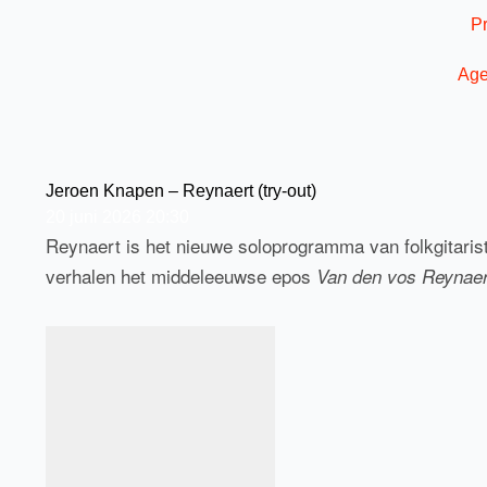
Ga
P
naar
de
Ag
inhoud
Jeroen Knapen – Reynaert (try-out)
20
juni
2026
20:30
Reynaert is het nieuwe soloprogramma van folkgitari
verhalen het middeleeuwse epos
Van den vos Reynae