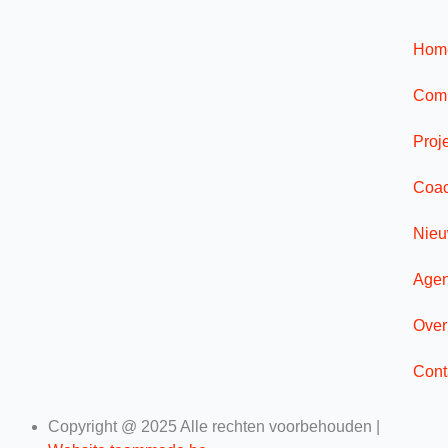
Hom
Comp
Proj
Coac
Nie
Age
Over
Cont
Copyright @ 2025 Alle rechten voorbehouden |
F