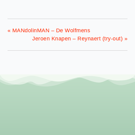
«
MANdolinMAN – De Wolfmens
Jeroen Knapen – Reynaert (try-out)
»