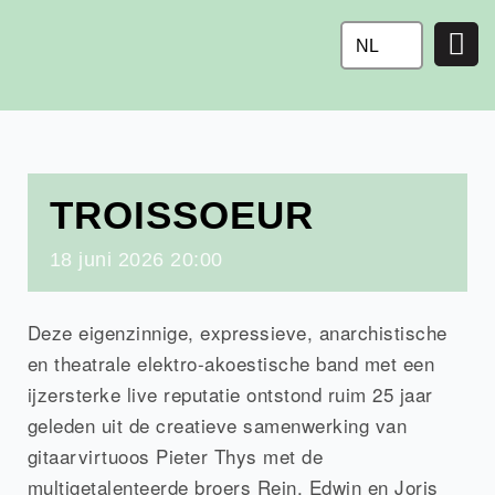
Ga
naar
NL
de
inhoud
TROISSOEUR
18
juni
2026
20:00
Deze eigenzinnige, expressieve, anarchistische
en theatrale elektro-akoestische band met een
ijzersterke live reputatie ontstond ruim 25 jaar
geleden uit de creatieve samenwerking van
gitaarvirtuoos Pieter Thys met de
multigetalenteerde broers Rein, Edwin en Joris