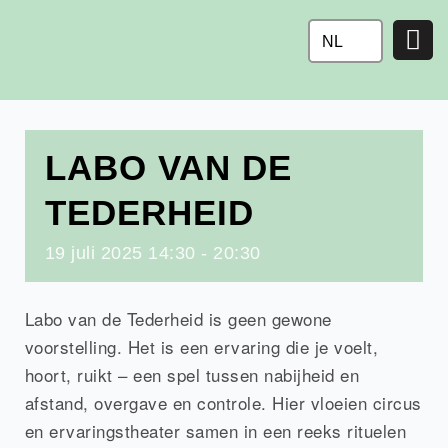
Ga
naar
NL
de
inhoud
LABO VAN DE
TEDERHEID
19
juli
2025
14:30 - 20:30
Labo van de Tederheid is geen gewone
voorstelling. Het is een ervaring die je voelt,
hoort, ruikt – een spel tussen nabijheid en
afstand, overgave en controle. Hier vloeien circus
en ervaringstheater samen in een reeks rituelen