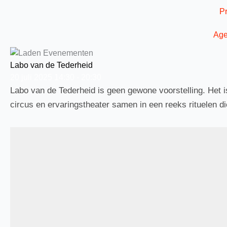
Ga
P
naar
de
Ag
inhoud
Labo van de Tederheid
20
juli
2025
14:30 - 20:30
Labo van de Tederheid is geen gewone voorstelling. Het is 
circus en ervaringstheater samen in een reeks rituelen di