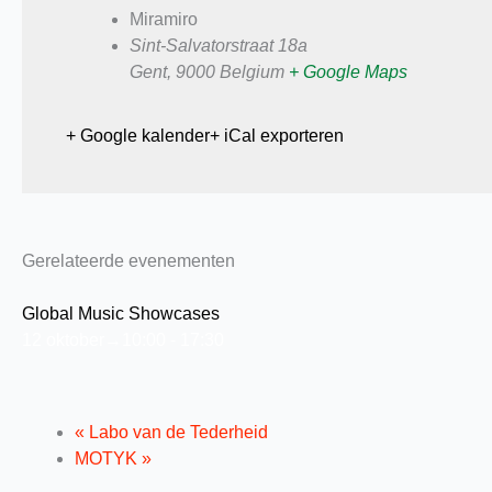
Miramiro
Sint-Salvatorstraat 18a
Gent
,
9000
Belgium
+ Google Maps
+ Google kalender
+ iCal exporteren
Gerelateerde evenementen
Global Music Showcases
12 oktober→10:00
-
17:30
«
Labo van de Tederheid
MOTYK
»