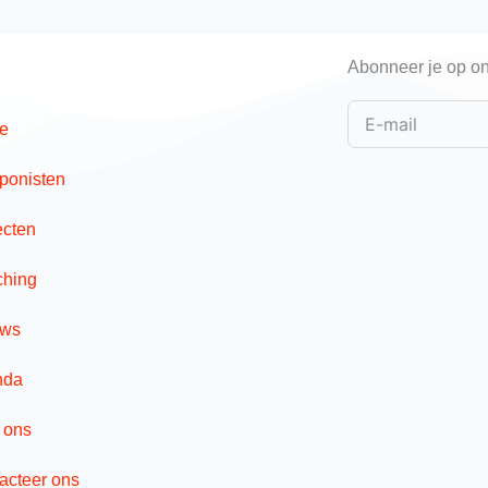
Abonneer je op on
e
onisten
ecten
hing
uws
nda
 ons
acteer ons