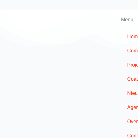
Menu
Hom
Comp
Proj
Coac
Nie
Age
Over
Cont