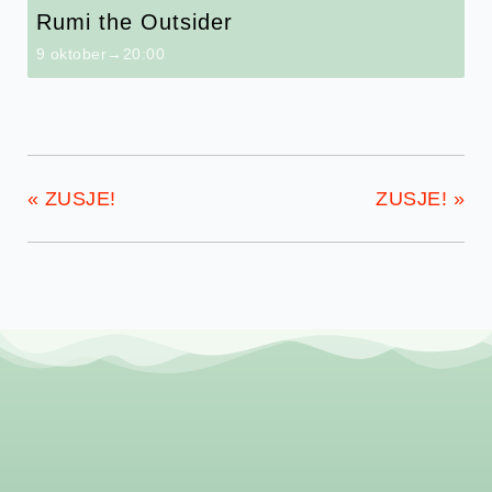
Rumi the Outsider
9 oktober→20:00
«
ZUSJE!
ZUSJE!
»