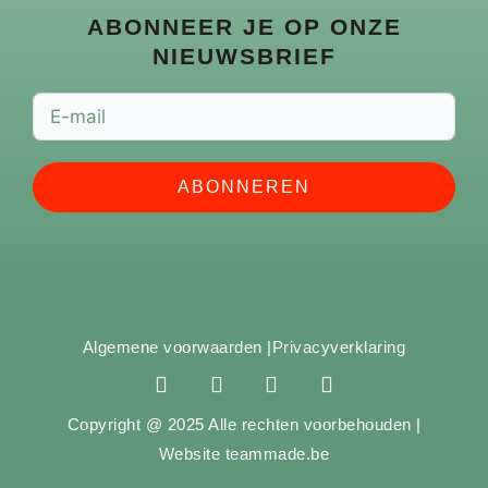
ABONNEER JE OP ONZE
NIEUWSBRIEF
ABONNEREN
Algemene voorwaarden |
Privacyverklaring
F
I
Y
S
a
n
o
p
c
s
u
o
Copyright @ 2025 Alle rechten voorbehouden |
e
t
t
t
Website teammade.be
b
a
u
i
o
g
b
f