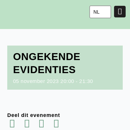
Ga
naar
NL
de
inhoud
ONGEKENDE
EVIDENTIES
05
november
2023
20:00 - 21:30
Deel dit evenement