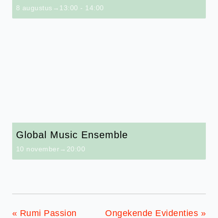
8 augustus→13:00
-
14:00
Global Music Ensemble
10 november→20:00
«
Rumi Passion
Ongekende Evidenties
»