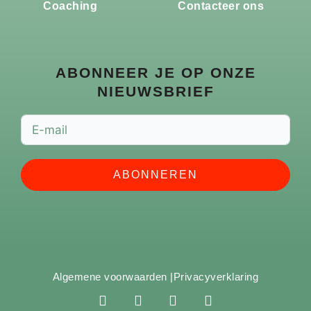
Coaching
Contacteer ons
ABONNEER JE OP ONZE
NIEUWSBRIEF
ABONNEREN
Algemene voorwaarden |
Privacyverklaring
F
I
Y
S
a
n
o
p