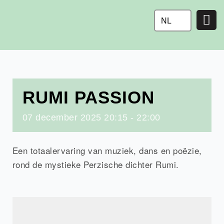
Ga
naar
NL
de
inhoud
RUMI PASSION
07
december
2025
20:15 - 22:00
Een totaalervaring van muziek, dans en poëzie,
rond de mystieke Perzische dichter Rumi.