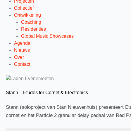
Projecten
Collectief
Ontwikkeling
Coaching
Residenties
Global Music Showcases
Agenda
Nieuws
Over
Contact
Stann – Etudes for Cornet & Electronics
27
november
2026
20:30
Stann (soloproject van Stan Nieuwenhuis) presenteert Etud
cornet en het Particle 2 granular delay pedaal van Red P