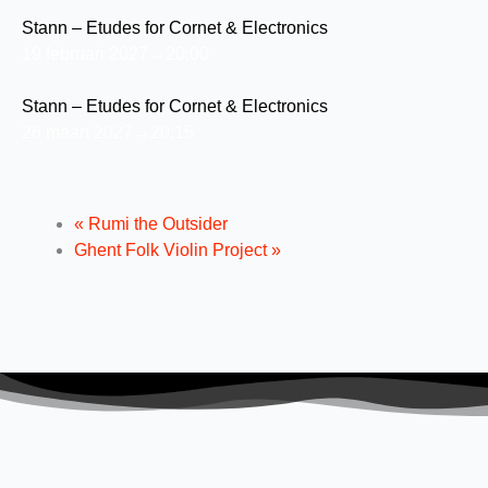
Stann – Etudes for Cornet & Electronics
19 februari 2027→20:00
Stann – Etudes for Cornet & Electronics
26 maart 2027→20:15
«
Rumi the Outsider
Ghent Folk Violin Project
»