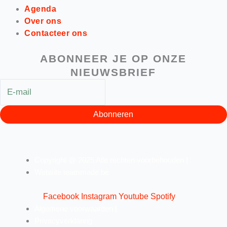
Agenda
Over ons
Contacteer ons
ABONNEER JE OP ONZE
NIEUWSBRIEF
Abonneren
Copyright @ 2025 Alle rechten voorbehouden |
Website teammade.be
Facebook
Instagram
Youtube
Spotify
Algemene voorwaarden |
Privacyverklaring