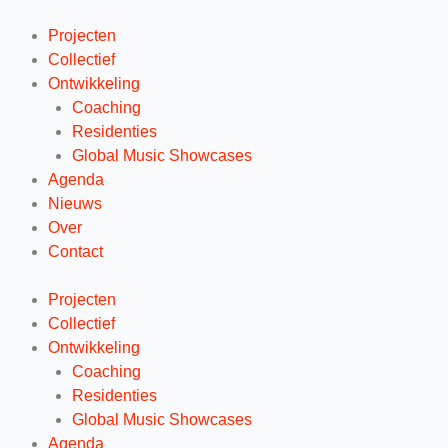
Ga
naar
Projecten
de
Collectief
inhoud
Ontwikkeling
Coaching
Residenties
Global Music Showcases
Agenda
Nieuws
Over
Contact
Projecten
Collectief
Ontwikkeling
Coaching
Residenties
Global Music Showcases
Agenda