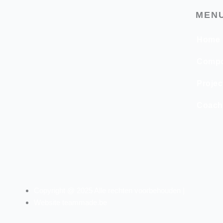
MEN
Home
Compo
Projec
Coach
Copyright @ 2025 Alle rechten voorbehouden |
Website teammade.be