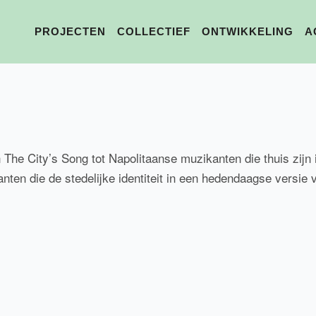
PROJECTEN
COLLECTIEF
ONTWIKKELING
A
The City’s Song tot Napolitaanse muzikanten die thuis zijn i
en die de stedelijke identiteit in een hedendaagse versie