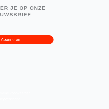
ER JE OP ONZE
EUWSBRIEF
Abonneren
mene voorwaarden |
acyverklaring