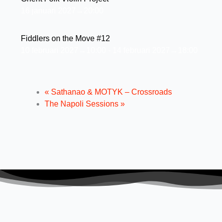
16 januari 2027→20:00
Fiddlers on the Move #12
10 februari 2027→10:00
-
14 februari 2027→18:00
«
Sathanao & MOTYK – Crossroads
The Napoli Sessions
»