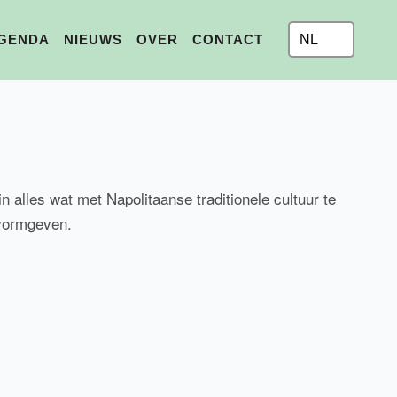
NL
GENDA
NIEUWS
OVER
CONTACT
n alles wat met Napolitaanse traditionele cultuur te
 vormgeven.