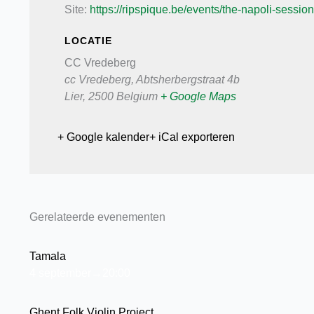
Site:
https://ripspique.be/events/the-napoli-sessions
LOCATIE
CC Vredeberg
cc Vredeberg, Abtsherbergstraat 4b
Lier
,
2500
Belgium
+ Google Maps
+ Google kalender
+ iCal exporteren
Gerelateerde evenementen
Tamala
4 september→20:00
Ghent Folk Violin Project