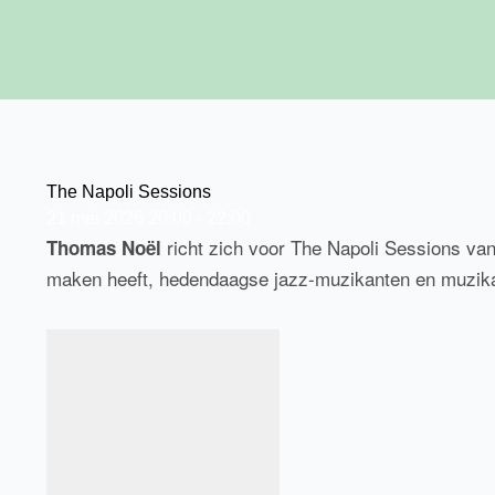
Ga
naar
de
inhoud
The Napoli Sessions
21
mei
2026
20:00 - 22:00
richt zich voor The Napoli Sessions van 
Thomas Noël
maken heeft, hedendaagse jazz-muzikanten en muzikant