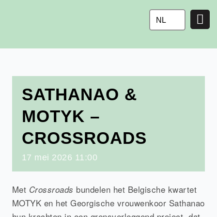
Ga
naar
NL
de
inhoud
SATHANAO &
MOTYK –
CROSSROADS
17
mei
2026
11:00
Met
bundelen het Belgische kwartet
Crossroads
MOTYK en het Georgische vrouwenkoor Sathanao
hun krachten in een grensverleggend project, dat