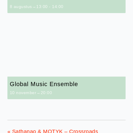
8 augustus→13:00
-
14:00
Global Music Ensemble
10 november→20:00
«
Sathanao & MOTYK – Crossroads