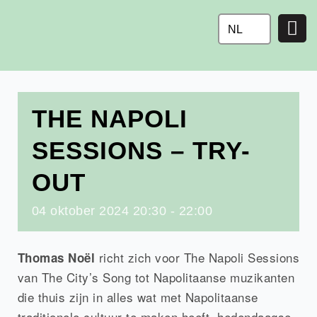
Ga
naar
NL
de
inhoud
THE NAPOLI
SESSIONS – TRY-
OUT
04
oktober
2024
20:30 - 22:00
richt zich voor The Napoli Sessions
Thomas Noël
van The City’s Song tot Napolitaanse muzikanten
die thuis zijn in alles wat met Napolitaanse
traditionele cultuur te maken heeft, hedendaagse