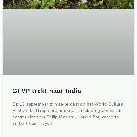
GFVP trekt naar India
Op 16 september zijn ze te gast op het World Cultural
Festival bij Bangalore, met een uniek programma en
gastmuzikanten Philip Masure, Harald Bauweraerts
en Bart Van Troyen.