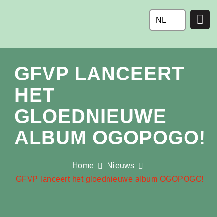
Ga
naar
NL
de
inhoud
GFVP LANCEERT
HET
GLOEDNIEUWE
ALBUM OGOPOGO!
Home
Nieuws
GFVP lanceert het gloednieuwe album OGOPOGO!