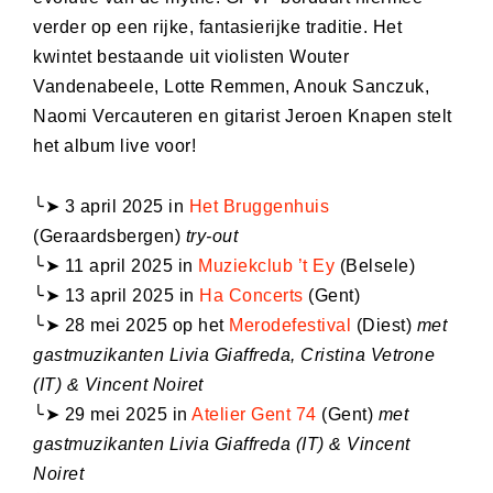
verder op een rijke, fantasierijke traditie. Het
kwintet bestaande uit violisten Wouter
Vandenabeele, Lotte Remmen, Anouk Sanczuk,
Naomi Vercauteren en gitarist Jeroen Knapen stelt
het album live voor!
╰➤ 3 april 2025 in
Het Bruggenhuis
(Geraardsbergen)
try-out
╰➤ 11 april 2025 in
Muziekclub ’t Ey
(Belsele)
╰➤ 13 april 2025 in
Ha Concerts
(Gent)
╰➤ 28 mei 2025 op het
Merodefestival
(Diest)
met
gastmuzikanten Livia Giaffreda, Cristina Vetrone
(IT) & Vincent Noiret
╰➤ 29 mei 2025 in
Atelier Gent 74
(Gent)
met
gastmuzikanten Livia Giaffreda (IT) & Vincent
Noiret