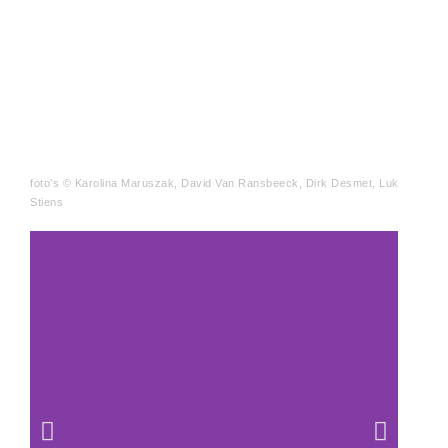
foto’s
©
Karolina Maruszak,
David Van Ransbeeck, Dirk Desmet, Luk
Stiens