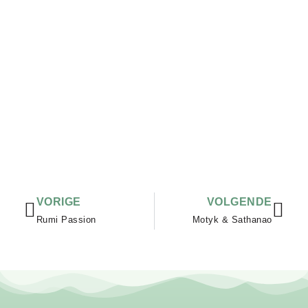
Vorige
Vol
VORIGE
VOLGENDE
Rumi Passion
Motyk & Sathanao