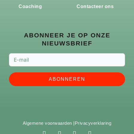
Coaching
Contacteer ons
ABONNEER JE OP ONZE
NIEUWSBRIEF
ABONNEREN
Algemene voorwaarden |
Privacyverklaring
F
I
Y
S