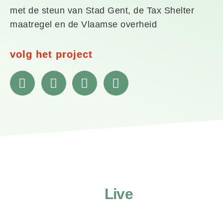
met de steun van Stad Gent, de Tax Shelter
maatregel en de Vlaamse overheid
volg het project
F
I
Y
S
a
n
o
p
c
s
u
o
e
t
t
t
b
a
u
i
o
g
b
f
o
r
e
y
k
a
m
Live