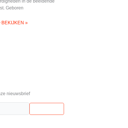
rdigheden in de beeldende
st. Geboren
O BEKIJKEN »
ze nieuwsbrief
Abonneren