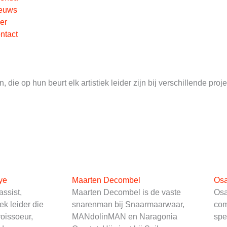
euws
er
ntact
 die op hun beurt elk artistiek leider zijn bij verschillende pr
ye
Maarten Decombel
Osa
assist,
Maarten Decombel is de vaste
Osa
ek leider die
snarenman bij Snaarmaarwaar,
com
roissoeur,
MANdolinMAN en Naragonia
spe