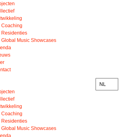
ojecten
llectief
twikkeling
Coaching
Residenties
Global Music Showcases
enda
euws
er
ntact
NL
ojecten
llectief
twikkeling
Coaching
Residenties
Global Music Showcases
enda