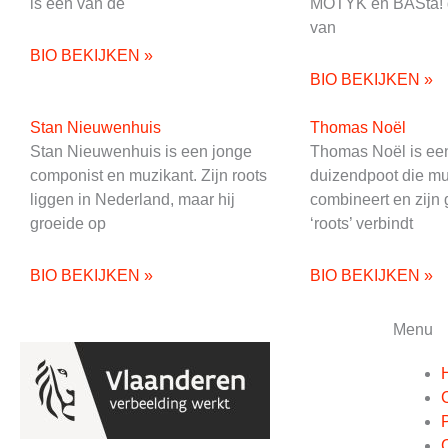
is een van de
MOTYK en BASta! 
van
BIO BEKIJKEN »
BIO BEKIJKEN »
Stan Nieuwenhuis
Thomas Noël
Stan Nieuwenhuis is een jonge
Thomas Noël is een
componist en muzikant. Zijn roots
duizendpoot die mu
liggen in Nederland, maar hij
combineert en zijn 
groeide op
‘roots’ verbindt
BIO BEKIJKEN »
BIO BEKIJKEN »
Menu