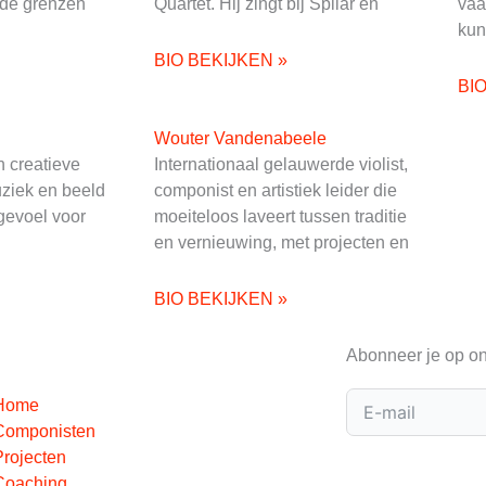
de grenzen
Quartet. Hij zingt bij Spilar en
vaa
kun
BIO BEKIJKEN »
BI
Wouter Vandenabeele
 creatieve
Internationaal gelauwerde violist,
ziek en beeld
componist en artistiek leider die
gevoel voor
moeiteloos laveert tussen traditie
en vernieuwing, met projecten en
BIO BEKIJKEN »
Abonneer je op on
Home
Componisten
Projecten
Coaching