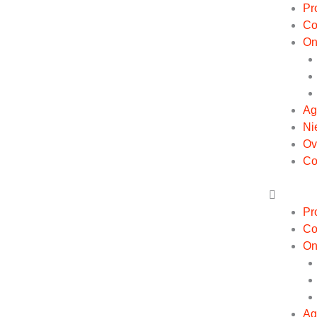
Ga
Pr
naar
Co
de
On
inhoud
Ag
Ni
Ov
Co
Pr
Co
On
Ag