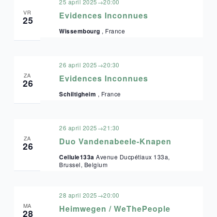
25 april 2025→20:00
VR
Evidences Inconnues
25
Wissembourg
, France
26 april 2025→20:30
ZA
Evidences Inconnues
26
Schiltigheim
, France
26 april 2025→21:30
ZA
Duo Vandenabeele-Knapen
26
Cellule133a
Avenue Ducpétiaux 133a,
Brussel, Belgium
28 april 2025→20:00
MA
Heimwegen / WeThePeople
28