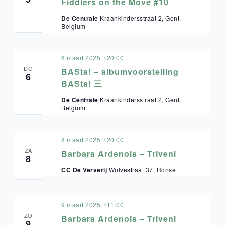
Fiddlers on the Move #10
De Centrale
Kraankindersstraat 2, Gent,
Belgium
6 maart 2025→20:00
DO
BASta! – albumvoorstelling
6
BASta! 三
De Centrale
Kraankindersstraat 2, Gent,
Belgium
8 maart 2025→20:00
ZA
Barbara Ardenois – Triveni
8
CC De Ververij
Wolvestraat 37, Ronse
9 maart 2025→11:00
ZO
Barbara Ardenois – Triveni
9