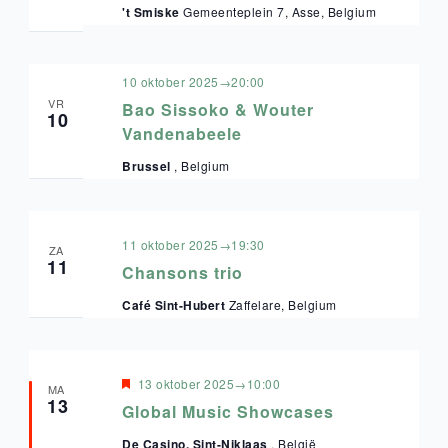
't Smiske
Gemeenteplein 7, Asse, Belgium
10 oktober 2025→20:00
VR
Bao Sissoko & Wouter
10
Vandenabeele
Brussel
, Belgium
11 oktober 2025→19:30
ZA
11
Chansons trio
Café Sint-Hubert
Zaffelare, Belgium
Uitgelicht
13 oktober 2025→10:00
MA
13
Global Music Showcases
De Casino, Sint-Niklaas
, België