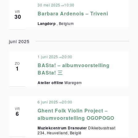
30 mei 2025→10:00
VR
Barbara Ardenois – Triveni
30
Langdorp
, Belgium
juni 2025
1 juni 2025→20:00
ZO
BASta! – albumvoorstelling
1
BASta! 三
Atelier offline
Waregem
6 juni 2025→20:00
VR
Ghent Folk Violin Project –
6
albumvoorstelling OGOPOGO
Muziekcentrum Dranouter
Dikkebusstraat
234, Heuvelland, België