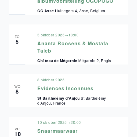
albumvoorstelling OGOPOGO
CC Asse
Huinegem 4, Asse, Belgium
5 oktober 2025→18:00
ZO
5
Ananta Roosens & Mostafa
Taleb
Château de Mégarnie
Mégarnie 2, Engis
8 oktober 2025
WO
Evidences Inconnues
8
St Barthélémy d'Anjou
St Barthélémy
d'Anjou, France
10 oktober 2025→20:00
VR
Snaarmaarwaar
10