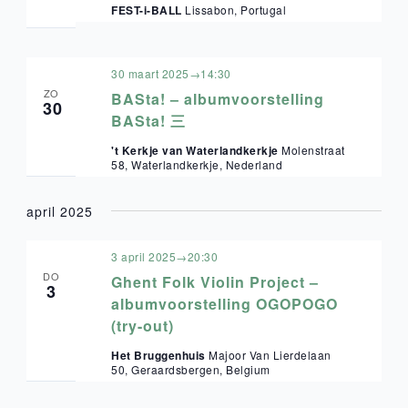
FEST-i-BALL
Lissabon, Portugal
30 maart 2025→14:30
ZO
BASta! – albumvoorstelling
30
BASta! 三
't Kerkje van Waterlandkerkje
Molenstraat
58, Waterlandkerkje, Nederland
april 2025
3 april 2025→20:30
DO
Ghent Folk Violin Project –
3
albumvoorstelling OGOPOGO
(try-out)
Het Bruggenhuis
Majoor Van Lierdelaan
50, Geraardsbergen, Belgium