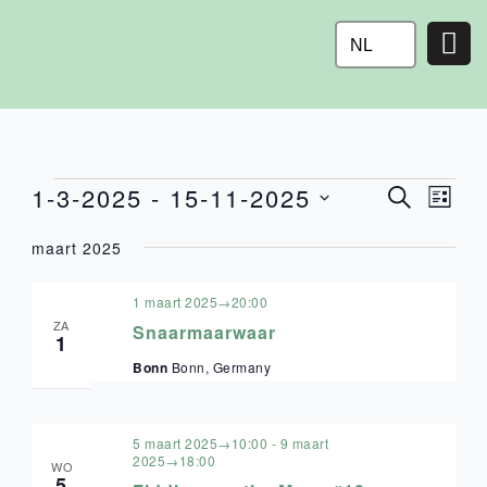
Ga
naar
NL
de
inhoud
EVENEMENT
1-3-2025
 - 
15-11-2025
Eve
EVE
ZOEKEN
LIJST
wee
Selecteer
ZOE
maart 2025
navi
een
datum.
EN
1 maart 2025→20:00
ZA
Snaarmaarwaar
1
WEE
Bonn
Bonn, Germany
NAVI
5 maart 2025→10:00
-
9 maart
2025→18:00
WO
5