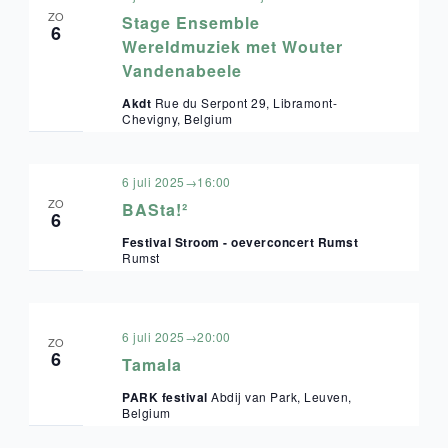
ZO
Stage Ensemble
6
Wereldmuziek met Wouter
Vandenabeele
Akdt
Rue du Serpont 29, Libramont-
Chevigny, Belgium
6 juli 2025→16:00
ZO
BASta!²
6
Festival Stroom - oeverconcert Rumst
Rumst
6 juli 2025→20:00
ZO
6
Tamala
PARK festival
Abdij van Park, Leuven,
Belgium